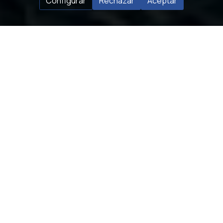
Configurar
Rechazar
Aceptar
Excursiones en barco en
Fuerteventura
Disfruta de tus vacaciones en
Fuerteventura
mediante
travesías en velero
📞
620 98 45 43